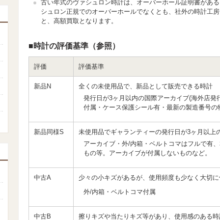
古い年式のヴァシュロン時計は、オーバーホール証明書がある
シュロン正規でのオーバーホールでなくとも、社外の時計工房
と、高額買取となります。
■時計の評価基準（参照）
評価
評価基準
新品N
全くの未使用品で、新品として販売できる時計
発行日が3ヶ月以内の国際アーカイブ(海外店発
付属・ケース保護シール有・最新の製造番号の
新品同様S
未使用品でギャランティーの発行日が3ヶ月以上
アーカイブ・外/内箱・ベルトコマはフルで有
もの等。アーカイブが付属しないものなど。
中古A
少々の小キズがあるが、使用頻度も少なく大切に
外/内箱・ベルトコマ付属
中古B
擦りキズや当たりキズ等があり、使用感のある時