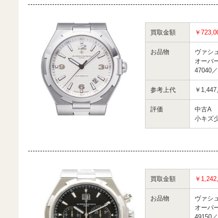
買取金額
￥723,0
お品物
ヴァシ
オーバ
47040／
参考上代
￥1,447
評価
中古A
小キズ
買取金額
￥1,242
お品物
ヴァシ
オーバ
49150／