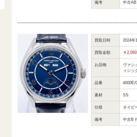
備考
中古A
買取日時
2024年
買取金額
￥2,050
お品物
ヴァシ
ィシッ
品番
4000E/
素材
SS
仕様
ネイビ
備考
中古B