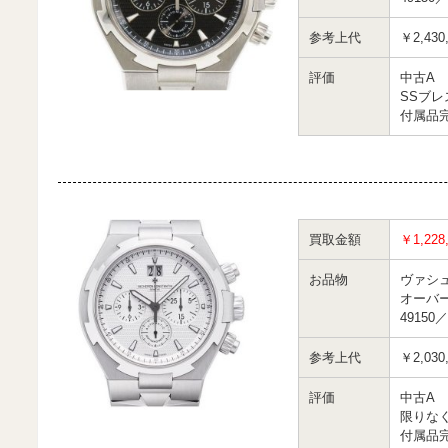
参考上代
￥2,430
評価
中古A
SSブ
付属品
買取金額
￥1,228
お品物
ヴァシ
オーバ
49150／
参考上代
￥2,030
評価
中古A
限りな
付属品