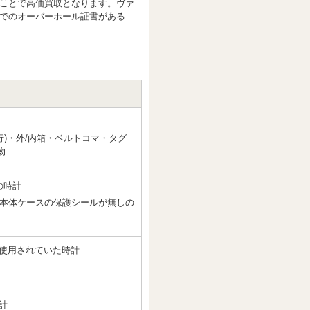
ことで高価買取となります。ヴァ
でのオーバーホール証書がある
行)・外/内箱・ベルトコマ・タグ
物
の時計
、本体ケースの保護シールが無しの
使用されていた時計
計