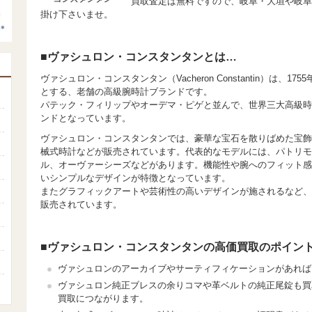
買取査定は無料ですので、岐阜・大垣や岐阜
掛け下さいませ。
■ヴァシュロン・コンスタンタンとは…
ヴァシュロン・コンスタンタン（Vacheron Constantin）は、
とする、老舗の高級腕時計ブランドです。
パテック・フィリップやオーデマ・ピゲと並んで、世界三大高級時
ンドとなっています。
ヴァシュロン・コンスタンタンでは、豪華な宝石を散りばめた宝飾
械式時計などが販売されています。代表的なモデルには、パトリモ
ル、オーヴァーシーズなどがあります。機能性や腕へのフィット感
いシンプルなデザインが特徴となっています。
またグラフィックアートや芸術性の高いデザインが施されるなど、
販売されています。
■ヴァシュロン・コンスタンタンの高価買取のポイン
ヴァシュロンのアーカイブやサーティフィケーションがあれば
ヴァシュロン純正ブレスの余りコマや革ベルトの純正尾錠も買
買取につながります。