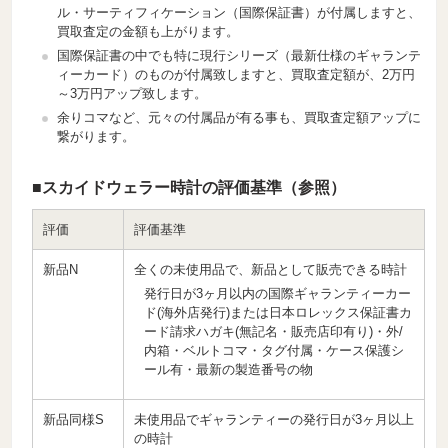
ル・サーティフィケーション（国際保証書）が付属しますと、
買取査定の金額も上がります。
国際保証書の中でも特に現行シリーズ（最新仕様のギャランテ
ィーカード）のものが付属致しますと、買取査定額が、2万円
～3万円アップ致します。
余りコマなど、元々の付属品が有る事も、買取査定額アップに
繋がります。
■スカイドウェラー時計の評価基準（参照）
評価
評価基準
新品N
全くの未使用品で、新品として販売できる時計
発行日が3ヶ月以内の国際ギャランティーカー
ド(海外店発行)または日本ロレックス保証書カ
ード請求ハガキ(無記名・販売店印有り)・外/
内箱・ベルトコマ・タグ付属・ケース保護シ
ール有・最新の製造番号の物
新品同様S
未使用品でギャランティーの発行日が3ヶ月以上
の時計