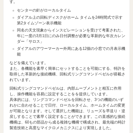
す。
センターの針がローカルタイム
ダイアル上の回転ディスクがホーム タイムを24時間式で示す
第2タイムゾーン表示機能
同名の天文現象からインスピレーションを受けて考案された、
年に一度の3月1日にのみ日付調整が必要な革新的な年次カレン
ダー「サロス」
ダイアルのアワーマーカー外周にある12個の小窓での月表示機
能
などを備えています。
また、各機能を素早く簡単にセットすることを可能にする、特許を
取得した革新的な接続機構、回転式リングコマンドベゼルが搭載さ
れています。
回転式リングコマンドベゼルは、内部ムーブメントと相互に作用
し、操作機能を容易に設定することをを提供しています。
具体的には、リングコマンドベゼルを回転させ、3つの機能のいず
れかに合わせることで日付、ローカルタイム、ホームタイムの変更
が可能となります。そして選択した機能は、リューズを早送り・逆
戻しすることで素早く設定することができます。この直感的な接続
機構は、60もの部品から成る複雑な機構で構成され、最先端の時計
製造技術と高度なマイクロメカニクスにより実現しました。