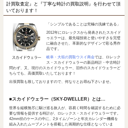
計買取査定』と『丁寧な時計の買取説明』を行わせて頂
いております！
「シンプルであることは究極の洗練である」
2012年にロレックスから発表されたスカイド
ゥエラーは、最先端技術と使いやすさを完璧
に融合させた、革新的なデザインで彩る秀作
品です。
岐阜・大垣の買取ウスイ商会
では、ロレック
ス・スカイドウェラーの新品時計・中古時計
問わず、又、現行のスカイドウェラー、旧作のスカイドウェラーど
ちらでも、高価買取いたしております！
出張買取も致しておりますので、何なりとお尋ね下さいませ。
■スカイドウェラー（SKY-DWELLER）とは…
世界を縦横無尽に駆け巡る旅人が、容易く時間を確認するために必
要な情報を提供する時計が、ロレックス・スカイドウェラーです。
42mm径のケースの中に、2タイムゾーンと年次カレンダー機構を
組み入れたムーブメントを搭載した画期的な仕様となっていま