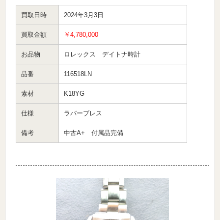
買取日時
2024年3月3日
買取金額
￥4,780,000
お品物
ロレックス デイトナ時計
品番
116518LN
素材
K18YG
仕様
ラバーブレス
備考
中古A+ 付属品完備