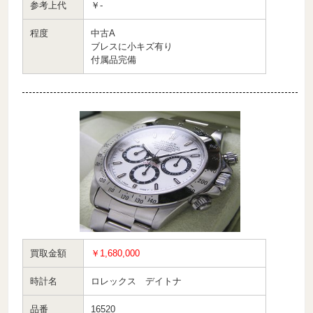
参考上代
￥-
程度
中古A
ブレスに小キズ有り
付属品完備
買取金額
￥1,680,000
時計名
ロレックス デイトナ
品番
16520