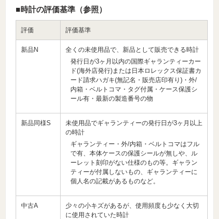
■時計の評価基準（参照）
評価
評価基準
新品N
全くの未使用品で、新品として販売できる時計
発行日が3ヶ月以内の国際ギャランティーカー
ド(海外店発行)または日本ロレックス保証書カ
ード請求ハガキ(無記名・販売店印有り)・外/
内箱・ベルトコマ・タグ付属・ケース保護シ
ール有・最新の製造番号の物
新品同様S
未使用品でギャランティーの発行日が3ヶ月以上
の時計
ギャランティー・外/内箱・ベルトコマはフル
で有、本体ケースの保護シールが無しや、ル
ーレット刻印がない仕様のもの等。ギャラン
ティーが付属しないもの、ギャランティーに
個人名の記載があるものなど。
中古A
少々の小キズがあるが、使用頻度も少なく大切
に使用されていた時計