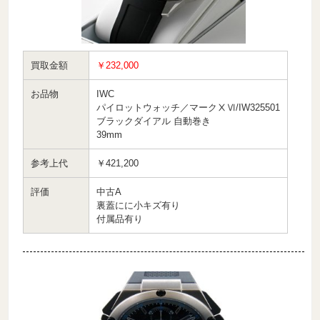
買取金額
￥232,000
お品物
IWC
パイロットウォッチ／マークⅩⅥ/IW325501
ブラックダイアル 自動巻き
39mm
参考上代
￥421,200
評価
中古A
裏蓋にに小キズ有り
付属品有り