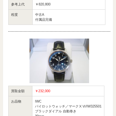
参考上代
￥820,800
程度
中古A
付属品完備
買取金額
￥232,000
お品物
IWC
パイロットウォッチ／マークⅩⅥ/IW325501
ブラックダイアル 自動巻き