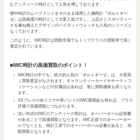
むアンティーク時計として人気を博しております。
懐中時計のムーブメントをそのまま採用した腕時計『ポルトギー
ゼ』は高精度の時計として大変人気ですし、上品さとスポーティー
さを兼ね備えたデザインのパイロットウォッチも人気のシリーズと
なっております。
このように、IWC時計は買取市場でもトップクラスの買取率で高く
査定されています。
■IWC時計の高価買取のポイント！
IWC時計の中でも、絶大的人気の「ポルトギーゼ」は、大変高
く買取査定がなされます。ギャランティーカードやサーティフ
ィケーションなどの付属品があれば、更に買取価格も高くなり
ます。
SSブレスの余りコマや革バンドのIWC製尾錠も有れば、プラス
評価で高価買取につながります。
古い年式のIWCのアンティーク時計は、オーバーホール証明書
があることで高価買取となります。IWC正規でのオーバーホー
ルでなくとも、時計工房でのオーバーホール証書があると、高
額買取となります。