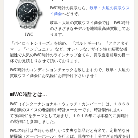
IWC時計の買取なら、
岐阜・大垣の買取ウス
イ商会
へどうぞ。
岐阜・大垣の買取ウスイ商会では、IWC時計
のさまざまなモデルを地域最高値買取してお
ります。
『パイロットシリーズ』を始め、 『ポルトギーゼ』 『アクアタイ
マー』『インヂュニア』 など、オシャレなデザイン性と精密な機
能性で人気のIWC時計のラインナップ全てを、買取査定相場の目一
杯でお見積もりさせて頂いております。
IWC時計のコンディションチェックも致しますので、岐阜・大垣の
買取ウスイ商会にお気軽にお声掛け下さいませ！
■IWC時計とは…
IWC（インターナショナル・ウォッチ・カンパニー）は、１８６８
年創業のスイスの老舗懐中時計メーカーです。時計製作におい
て”効率性”をテーマとして始まり、１９１５年には本格的に腕時計
の製作にも参加しました。
IWCの時計は当時から精巧かつ丈夫な部品だと有名で、定期的な分
解掃除（オーバーホール）を行えば、現在でも十分すぎる精度を刻