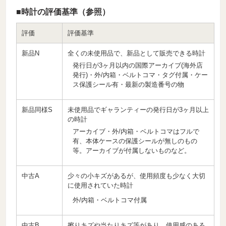
■時計の評価基準（参照）
評価
評価基準
新品N
全くの未使用品で、新品として販売できる時計
発行日が3ヶ月以内の国際アーカイブ(海外店
発行)・外/内箱・ベルトコマ・タグ付属・ケー
ス保護シール有・最新の製造番号の物
新品同様S
未使用品でギャランティーの発行日が3ヶ月以上
の時計
アーカイブ・外/内箱・ベルトコマはフルで
有、本体ケースの保護シールが無しのもの
等。アーカイブが付属しないものなど。
中古A
少々の小キズがあるが、使用頻度も少なく大切
に使用されていた時計
外/内箱・ベルトコマ付属
中古B
擦りキズや当たりキズ等があり、使用感のある