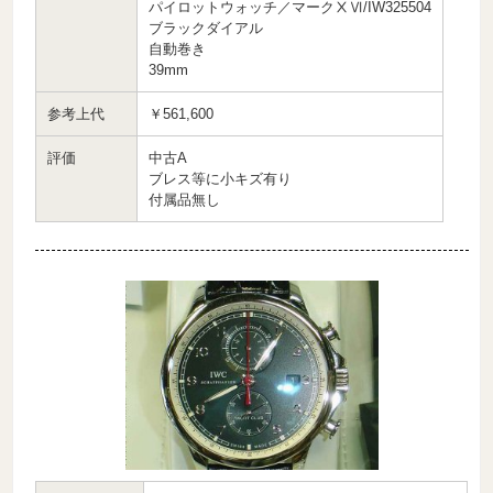
パイロットウォッチ／マークⅩⅥ/IW325504
ブラックダイアル
自動巻き
39mm
参考上代
￥561,600
評価
中古A
ブレス等に小キズ有り
付属品無し