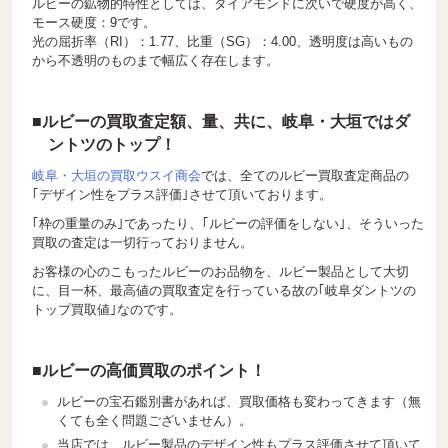
ルビーの鉱物的特性としては、ダイアモンドに次いで硬度が高く、
モース硬度：9です。
光の屈折率（RI）：1.77、比重（SG）：4.00、透明度は高いもの
から不透明のものまで幅広く存在します。
■ルビーの買取査定額、量、共に、岐阜・大垣ではダ
ントツのトップ！
岐阜・大垣の買取ウスイ商会
では、全てのルビー買取査定商品の
｢デザイン性をプラス評価｣させて頂いております。
｢枠の重量のみ｣であったり、｢ルビーの評価をしない｣、そういった
買取の査定は一切行っておりません。
お客様の心のこもったルビーのお品物を、ルビー製品として大切
に、目一杯、最高値の買取査定を行っている故の｢岐阜ダントツの
トップ買取値｣なのです。
■ルビーの高価買取のポイント！
ルビーの宝石鑑別書があれば、買取価格も変わってきます（無
くても全く問題ございません）。
当店では、ルビー製品のデザイン性もプラス評価させて頂いて