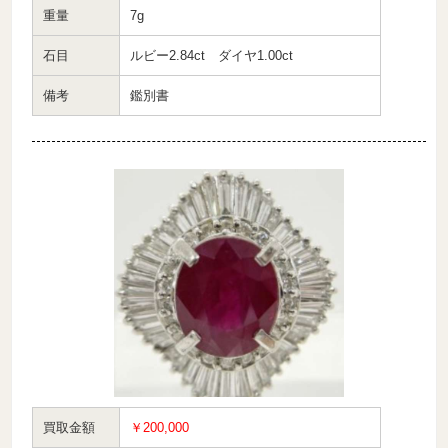
重量
7g
石目
ルビー2.84ct ダイヤ1.00ct
備考
鑑別書
買取金額
￥200,000