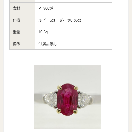
素材
PT900製
仕様
ルビー5ct ダイヤ0.85ct
重量
10.6g
備考
付属品無し