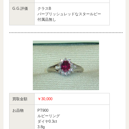
G.G.評価
クラスB
パープリッシュレッドなスタールビー
付属品無し
買取金額
￥30,000
お品物
PT900
ルビーリング
ダイヤ0.3ct
3.8g