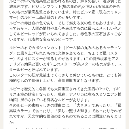
ルビーの中でも最高色と言われるものは、輝きの強い、澄み切った
濃赤色です。ピジョンブラット(鳩の血の色)と言われる深赤の色合
いのものが最高品質とされています。特にビルマ産（現在のミャン
マー）のルビーは高品質のものが多いです。
ルビーの赤は血の色であり、そして燃える炎の色でもあります。よ
って昔から、人間の情熱や真心を表現するのに最もふさわしい色と
してルビーレッドが用いられてきました。赤色系の宝石は多々ござ
いますが、代表的な宝石がルビーです。
ルビーの石でカボションカット（ドーム状の丸みのあるカッティン
グ）に磨き上げられたものに光線を当てると、ちょうど星（スタ
ー）のようにスターが出るものがあります。(この特殊現象をアス
テリズム効果と言います) このスターは6条スターのものが多く、ス
タールビーと呼ばれています。
このスターの筋が最後までくっきりと伸びているものは、とても神
秘的なもので価値も上がり、高価買取査定となります。
ルビーは歴史的に各国でも大変重宝されてきた宝石の1つで、イギ
リス王室の財宝となったり、現在、アメリカに在るスミソニアン博
物館に展示されている有名なルビーがあります。
そのルビーの素晴らしさの理由には、「大きさ」であったり、「最
高級カラー」であったり、「美しい照り＆輝き」であったりそれぞ
れですが、天文学的な価値のあるものであることは間違いありませ
ん。