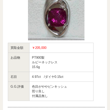
買取金額
￥205,000
お品物
PT900製
ルビーネックレス
15.6g
石目
4.97ct /ダイヤ0.15ct
G.G.評価
色目がややピンキッシュ
照り良し
付属品無し