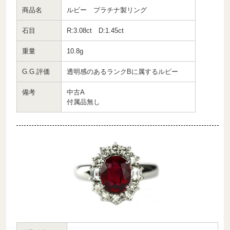
商品名
ルビー プラチナ製リング
石目
R:3.08ct D:1.45ct
重量
10.8g
G.G.評価
透明感のあるランクBに属するルビー
備考
中古A
付属品無し