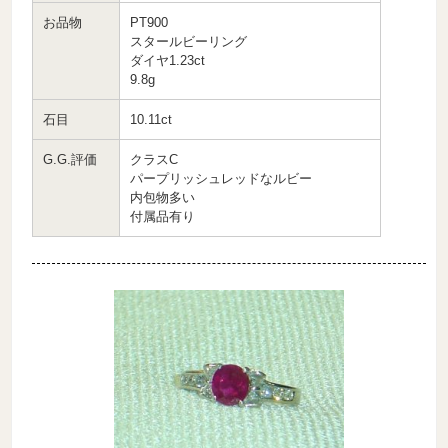
お品物
PT900
スタールビーリング
ダイヤ1.23ct
9.8g
石目
10.11ct
G.G.評価
クラスC
パープリッシュレッドなルビー
内包物多い
付属品有り