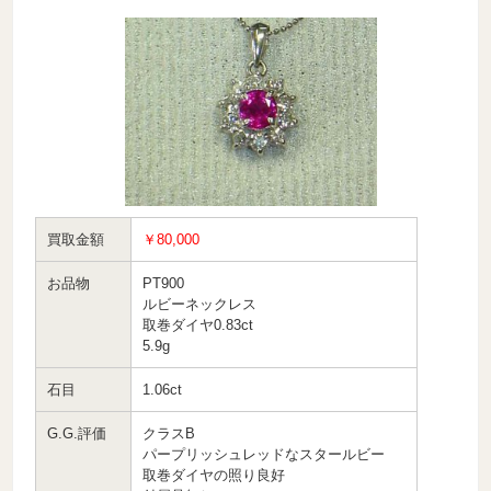
買取金額
￥80,000
お品物
PT900
ルビーネックレス
取巻ダイヤ0.83ct
5.9g
石目
1.06ct
G.G.評価
クラスB
パープリッシュレッドなスタールビー
取巻ダイヤの照り良好