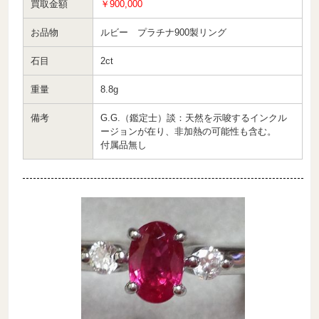
買取金額
￥900,000
お品物
ルビー プラチナ900製リング
石目
2ct
重量
8.8g
備考
G.G.（鑑定士）談：天然を示唆するインクル
ージョンが在り、非加熱の可能性も含む。
付属品無し