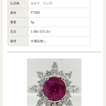
お品物
ルビー リング
素材
PT900
重量
5g
石目
1.08ct D:0.2ct
備考
付属品無し