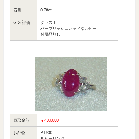
石目
0.78ct
G.G.評価
クラスB
パープリッシュレッドなルビー
付属品無し
買取金額
￥400,000
お品物
PT900
ルビーリング