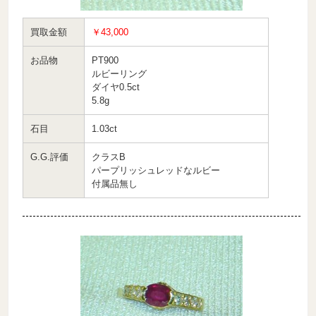
買取金額
￥43,000
お品物
PT900
ルビーリング
ダイヤ0.5ct
5.8g
石目
1.03ct
G.G.評価
クラスB
パープリッシュレッドなルビー
付属品無し