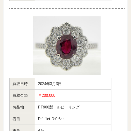
買取日時
2024年3月3日
買取金額
￥200,000
お品物
PT900製 ルビーリング
石目
R:1.1ct D:0.6ct
重量
4.8g