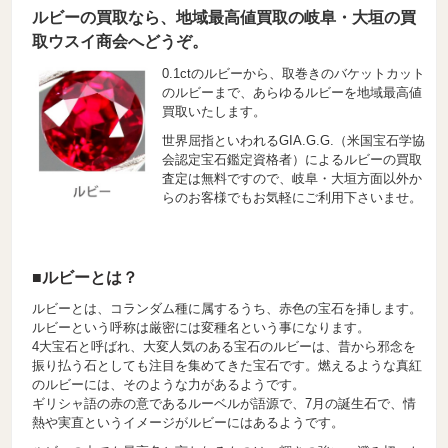
ルビーの買取なら、地域最高値買取の岐阜・大垣の買
取ウスイ商会へどうぞ。
0.1ctのルビーから、取巻きのバケットカット
のルビーまで、あらゆるルビーを地域最高値
買取いたします。
世界屈指といわれるGIA.G.G.（米国宝石学協
会認定宝石鑑定資格者）によるルビーの買取
査定は無料ですので、岐阜・大垣方面以外か
らのお客様でもお気軽にご利用下さいませ。
■ルビーとは？
ルビーとは、コランダム種に属するうち、赤色の宝石を挿します。
ルビーという呼称は厳密には変種名という事になります。
4大宝石と呼ばれ、大変人気のある宝石のルビーは、昔から邪念を
振り払う石としても注目を集めてきた宝石です。燃えるような真紅
のルビーには、そのような力があるようです。
ギリシャ語の赤の意であるルーベルが語源で、7月の誕生石で、情
熱や実直というイメージがルビーにはあるようです。