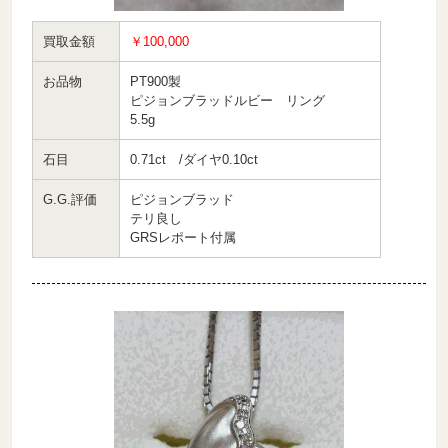
買取金額
￥100,000
お品物
PT900製
ピジョンブラッドルビー リング
5.5g
石目
0.71ct /ダイヤ0.10ct
G.G.評価
ピジョンブラッド
テリ良し
GRSレポート付属