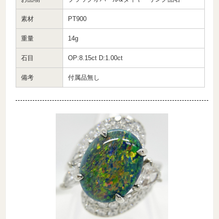
素材
PT900
重量
14g
石目
OP:8.15ct D:1.00ct
備考
付属品無し