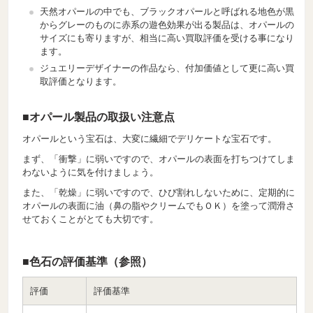
天然オパールの中でも、ブラックオパールと呼ばれる地色が黒
からグレーのものに赤系の遊色効果が出る製品は、オパールの
サイズにも寄りますが、相当に高い買取評価を受ける事になり
ます。
ジュエリーデザイナーの作品なら、付加価値として更に高い買
取評価となります。
■オパール製品の取扱い注意点
オパールという宝石は、大変に繊細でデリケートな宝石です。
まず、「衝撃」に弱いですので、オパールの表面を打ちつけてしま
わないように気を付けましょう。
また、「乾燥」に弱いですので、ひび割れしないために、定期的に
オパールの表面に油（鼻の脂やクリームでもＯＫ）を塗って潤滑さ
せておくことがとても大切です。
■色石の評価基準（参照）
評価
評価基準