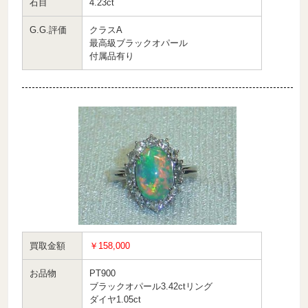
石目
4.23ct
G.G.評価
クラスA
最高級ブラックオパール
付属品有り
買取金額
￥158,000
お品物
PT900
ブラックオパール3.42ctリング
ダイヤ1.05ct