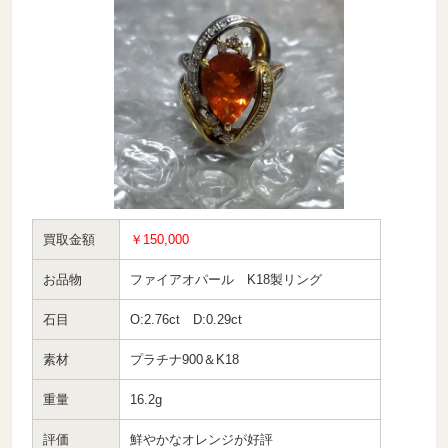
買取金額
￥150,000
お品物
ファイアオパール K18製リング
石目
O:2.76ct D:0.29ct
素材
プラチナ900＆K18
重量
16.2g
評価
鮮やかなオレンジが好評