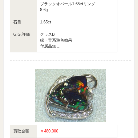
ブラックオパール1.65ctリング
8.6g
石目
1.65ct
G.G.評価
クラスB
緑・青系遊色効果
付属品無し
買取金額
￥480,000