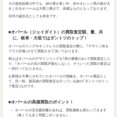
その遊色効果の中でも、緑や青が多い中、赤やオレンジ系の斑が大
きく出るオパールは大変に稀少で、高価なものとなっております。
10月の誕生石としても有名です。
■オパール（ジェイダイト）の買取査定額、量、共
に、岐阜・大垣ではダントツのトップ！
オパールのリングやネックレスの買取査定の際に、｢デザイン性を
プラス評価｣させて買取させて頂いております。
例えばオパールのデザインリングを｢枠の重量のみ｣で買取査定した
り、｢オパールの石の買取評価をしない｣、そういった買取の査定は
一切行っておりません。
お客様が大事にされていたオパールの指輪を、オパール製品とし
て、目一杯、最高値の買取査定を行っている故の｢ダントツのトッ
プ査定｣なのです。
■オパールの高価買取のポイント！
オパールの宝石鑑別書があれば、買取価格も変わってきます
（無くても全く問題ございません）。