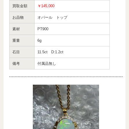
買取金額
￥145,000
お品物
オパール トップ
素材
PT900
重量
6g
石目
11.5ct D:1.2ct
備考
付属品無し