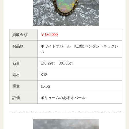
買取金額
￥150,000
お品物
ホワイトオパール K18製ペンダントネックレ
ス
石目
E:8.29ct D:0.36ct
素材
K18
重量
15.5g
評価
ボリュームのあるオパール