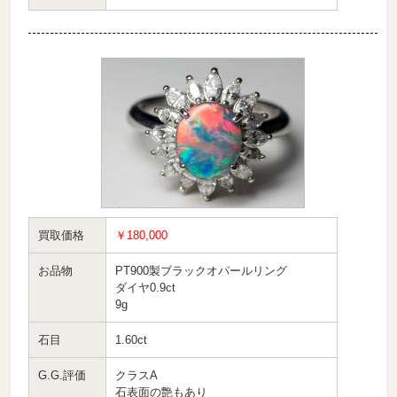
買取価格
￥180,000
お品物
PT900製ブラックオパールリング
ダイヤ0.9ct
9g
石目
1.60ct
G.G.評価
クラスA
石表面の艶もあり