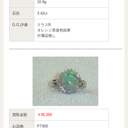
10.8g
石目
3.42ct
G.G.評価
クラスB
オレンジ系遊色効果
付属品無し
買取金額
￥95,000
お品物
PT900