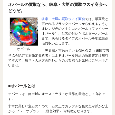
オパールの買取なら、岐阜・大垣の買取ウスイ商会へ
どうぞ。
岐阜・大垣の買取ウスイ商会
では、最高級と
言われるブラックオパールから燃えるような
オレンジ色のメキシコオパール（ファイヤー
オパール）、母岩の付いたボルダーオパール
まで、あらゆるタイプのオパールを地域最高
値買取いたします。
世界屈指と言われているGIA.G.G.（米国宝石
学協会認定宝石鑑定資格者）によるオパール製品の買取査定は無料
ですので、岐阜・大垣方面以外からのお客様もお気軽にご利用下さ
いませ。
■オパールとは
オパールは、南半球のオーストラリアが世界的産地として有名で
す。
非常に美しい宝石の１つで、石の上でカラフルな色の斑が浮かび上
がる“プレーオブカラー（遊色効果）”が特徴となります。