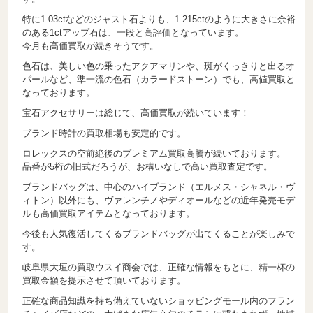
特に1.03ctなどのジャスト石よりも、1.215ctのように大きさに余裕
のある1ctアップ石は、一段と高評価となっています。
今月も高価買取が続きそうです。
色石は、美しい色の乗ったアクアマリンや、斑がくっきりと出るオ
パールなど、準一流の色石（カラードストーン）でも、高値買取と
なっております。
宝石アクセサリーは総じて、高価買取が続いています！
ブランド時計の買取相場も安定的です。
ロレックスの空前絶後のプレミアム買取高騰が続いております。
品番が5桁の旧式だろうが、お構いなしで高い買取査定です。
ブランドバッグは、中心のハイブランド（エルメス・シャネル・ヴ
ィトン）以外にも、ヴァレンチノやディオールなどの近年発売モデ
ルも高価買取アイテムとなっております。
今後も人気復活してくるブランドバッグが出てくることが楽しみで
す。
岐阜県大垣の買取ウスイ商会では、正確な情報をもとに、精一杯の
買取金額を提示させて頂いております。
正確な商品知識を持ち備えていないショッピングモール内のフラン