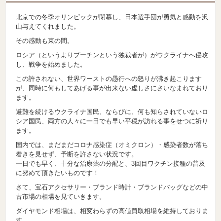
北京での冬季オリンピックが閉幕し、日本選手団が勇気と感動を沢
山与えてくれました。
その感動も束の間。
ロシア（というよりプーチンという独裁者が）がウクライナへ侵攻
し、戦争を始めました。
この許されない、世界ワーストの愚行への怒りが沸き起こります
が、同時に何もしてあげる事が出来ない虚しさにさいなまれており
ます。
避難を続けるウクライナ国民、ならびに、何も知らされていないロ
シア国民、両方の人々に一日でも早い平穏が訪れる事をせつに祈り
ます。
国内では、まだまだコロナ感染症（オミクロン）・感染者数が落ち
着きを見せず、予断を許さない状況です。
一日でも早く、十分な治療薬の分配と、3回目ワクチン接種の普及
に努めて頂きたいものです！
さて、宝石アクセサリー・ブランド時計・ブランドバッグなどの中
古市場の相場を見ていきます。
ダイヤモンド相場は、相変わらずの高値買取相場を維持しておりま
す。