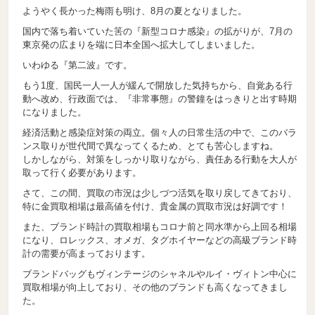
ようやく長かった梅雨も明け、8月の夏となりました。
国内で落ち着いていた筈の『新型コロナ感染』の拡がりが、7月の
東京発の広まりを端に日本全国へ拡大してしまいました。
いわゆる『第二波』です。
もう1度、国民一人一人が緩んで開放した気持ちから、自覚ある行
動へ改め、行政面では、『非常事態』の警鐘をはっきりと出す時期
になりました。
経済活動と感染症対策の両立。個々人の日常生活の中で、このバラ
ンス取りが世代間で異なってくるため、とても苦心しますね。
しかしながら、対策をしっかり取りながら、責任ある行動を大人が
取って行く必要があります。
さて、この間、買取の市況は少しづつ活気を取り戻してきており、
特に金買取相場は最高値を付け、貴金属の買取市況は好調です！
また、ブランド時計の買取相場もコロナ前と同水準から上回る相場
になり、ロレックス、オメガ、タグホイヤーなどの高級ブランド時
計の需要が高まっております。
ブランドバッグもヴィンテージのシャネルやルイ・ヴィトン中心に
買取相場が向上しており、その他のブランドも高くなってきまし
た。