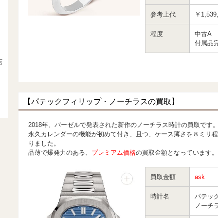
参考上代
￥1,539
程度
中古A
付属品
店
【パテックフィリップ・ノーチラスの買取】
2018年、バーゼルで発表された新作のノーチラス時計の買取です
永久カレンダーの機能が初めて付き、且つ、ケース薄さを８ミリ程
りました。
品薄で爆発力のある、
プレミアム価格
の買取金額となっています。
買取金額
ask
時計名
パテッ
ノーチ