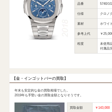
品番
5740/1G
仕様
クロノ
素材
ホワイ
参考上代
￥25,00
程度
未使用
付属品
【金・インゴットバーの買取】
年末も安定的な金の買取相場でした。
2019年も手堅い金の買取金額となりそうです。
買取金額
￥143,000