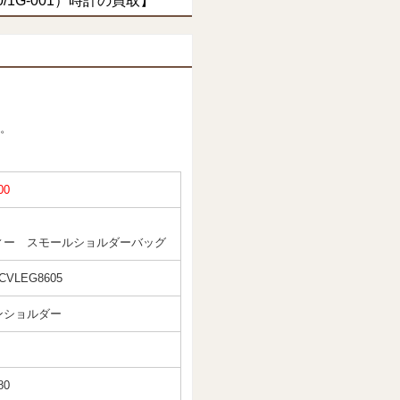
1G-001）時計の買取】
。
00
ィー スモールショルダーバッグ
 CVLEG8605
ンショルダー
80