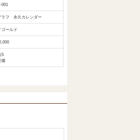
-001
グラフ 永久カレンダー
ドゴールド
0,000
品S
完備