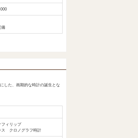
,000
完備
。
にした、画期的な時計の誕生とな
クフィリップ
ラス クロノグラフ時計