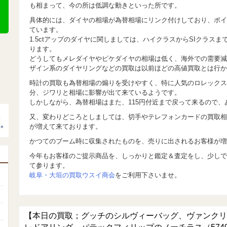
も相まって、今の所は低調な動きといった所です。
具体的には、ダイヤの相場が為替相場にリンク付けしており、ポイ
ています。
1.5ctアップのダイヤに関しましては、ハイクラスからSIクラス
ります。
どうしてもメレダイヤやピケダイヤの相場は低く、海外での需要減
ザイン系のダイヤリングなどの買取は以前ほどの高値買取とは行か
時計の買取も為替相場の煽りを受けやすく、特に人気のロレックス
分、ジワリと相場に影響が出て来ているようです。
しかしながら、為替相場はまた、115円付近まで戻って来るので
又、変わりどころとしましては、切手やテレフォンカードの買取相
が増えて来ております。
かつてのブーム時に収集されたものを、売りに出されるお客様が増
今年もお客様のご提示商品を、しっかりと鑑定＆査定をし、少しで
て参ります。
岐阜・大垣の買取ウスイ商会
をご利用下さいませ。
【本日の買取；グッチのシルヴィーバッグ、ヴァンクリ