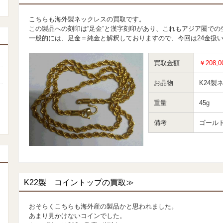
こちらも海外製ネックレスの買取です。
この製品への刻印は“足金”と漢字刻印があり、これもアジア圏で
一般的には、足金＝純金と解釈しておりますので、今回は24金扱
買取金額
￥208,0
お品物
K24製
重量
45g
備考
ゴールド
K22製 コイントップの買取≫
おそらくこちらも海外産の製品かと思われました。
あまり見かけないコインでした。