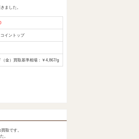
頂きました。
0
 コイントップ
（金）買取基準相場：￥4,867/g
の買取です。
た。