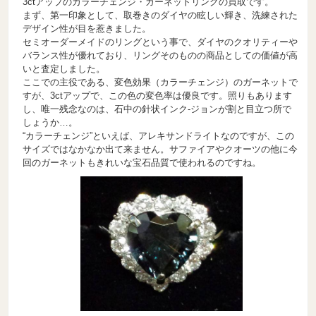
3ctアップのカラーチェンジ・ガーネットリングの買取です。
まず、第一印象として、取巻きのダイヤの眩しい輝き、洗練された
デザイン性が目を惹きました。
セミオーダーメイドのリングという事で、ダイヤのクオリティーや
バランス性が優れており、リングそのものの商品としての価値が高
いと査定しました。
ここでの主役である、変色効果（カラーチェンジ）のガーネットで
すが、3ctアップで、この色の変色率は優良です。照りもあります
し、唯一残念なのは、石中の針状インク-ジョンが割と目立つ所で
しょうか…。
“カラーチェンジ”といえば、アレキサンドライトなのですが、この
サイズではなかなか出て来ません。サファイアやクオーツの他に今
回のガーネットもきれいな宝石品質で使われるのですね。