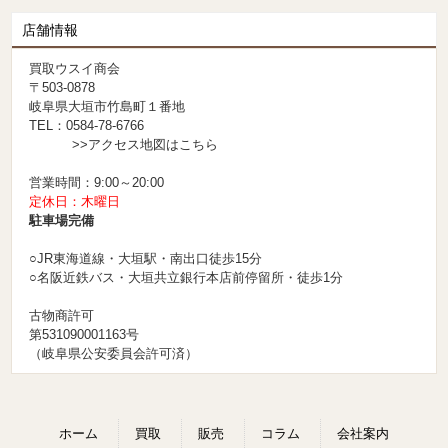
店舗情報
買取ウスイ商会
〒503-0878
岐阜県大垣市竹島町１番地
TEL：0584-78-6766
>>アクセス地図はこちら
営業時間：9:00～20:00
定休日：木曜日
駐車場完備
○JR東海道線・大垣駅・南出口徒歩15分
○名阪近鉄バス・大垣共立銀行本店前停留所・徒歩1分
古物商許可
第531090001163号
（岐阜県公安委員会許可済）
ホーム
買取
販売
コラム
会社案内