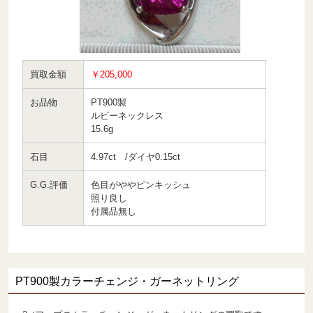
買取金額
￥205,000
お品物
PT900製
ルビーネックレス
15.6g
石目
4.97ct /ダイヤ0.15ct
G.G.評価
色目がややピンキッシュ
照り良し
付属品無し
PT900製カラーチェンジ・ガーネットリング