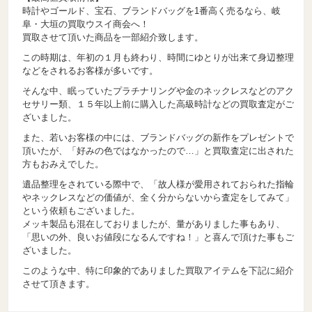
時計やゴールド、宝石、ブランドバッグを1番高く売るなら、岐
阜・大垣の買取ウスイ商会へ！
買取させて頂いた商品を一部紹介致します。
この時期は、年初の１月も終わり、時間にゆとりが出来て身辺整理
などをされるお客様が多いです。
そんな中、眠っていたプラチナリングや金のネックレスなどのアク
セサリー類、１５年以上前に購入した高級時計などの買取査定がご
ざいました。
また、若いお客様の中には、ブランドバッグの新作をプレゼントで
頂いたが、「好みの色ではなかったので…」と買取査定に出された
方もおみえでした。
遺品整理をされている際中で、「故人様が愛用されておられた指輪
やネックレスなどの価値が、全く分からないから査定をしてみて」
という依頼もございました。
メッキ製品も混在しておりましたが、量がありました事もあり、
「思いの外、良いお値段になるんですね！」と喜んで頂けた事もご
ざいました。
このような中、特に印象的でありました買取アイテムを下記に紹介
させて頂きます。