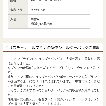
品番
A93759 T61339 3B360
参考上代
￥464,400
評価
中古A
極端な使用感無し
クリスチャン・ルブタンの新作ショルダーバッグの買取
このメンズラインのショルダーバッグは、人気が高く、買取りも高
値となりました。
ルブタンの象徴的“スタッズ”もくどくどしくなく、色使いも上品で
す。
近年、メンズ用のショルダーバッグやボディーバッグを各ブランド
が発売するようになり、活気に溢れていますが、中古市場にはまだ
まだ量が足りておりません。
よって、このルブタンのショルダーバッグも買取金額が最高値でし
た。
機能性も兼ね備えた、有名ブランド製のショルダーバッグは、メン
ズ市場では大変人気となっております。