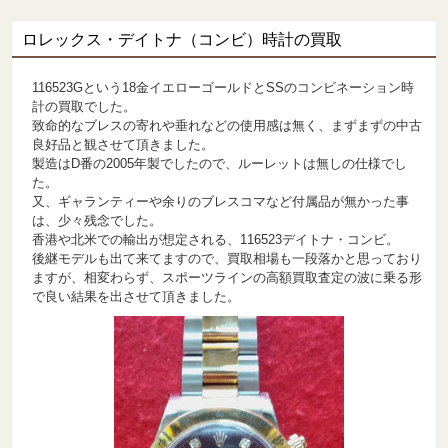
ロレックス・デイトナ（コンビ）時計の買取
116523Gという18金イエローゴールドとSSのコンビネーション時
計の買取でした。
致命的なブレスの寄れや垂れなどの使用感は無く、まずまずの中古
良好品と観させて頂きました。
製造はD番の2005年製でしたので、ルーレットは無しの仕様でし
た。
又、ギャランティーや余りのブレスコマなど付属品が無かった事
は、少々残念でした。
香港や北米での輸出が想定される、116523デイトナ・コンビ。
後継モデルも出て来てますので、買取相場も一段落かと思っており
ますが、相変わらず、スポーツラインの高額買取査定の波に乗る形
で良い結果を出させて頂きました。