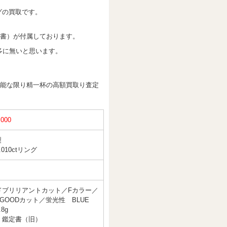
グの買取です。
書）が付属しております。
多に無いと思います。
能な限り精一杯の高額買取り査定
,000
製
010ctリング
ドブリリアントカット／Fカラー／
／GOODカット／蛍光性 BLUE
8g
 鑑定書（旧）