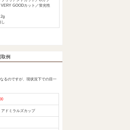
／VERY GOODカット／蛍光性
2g
無し
買取例
なるのですが、現状況下での目一
00
・アドミラルズカップ