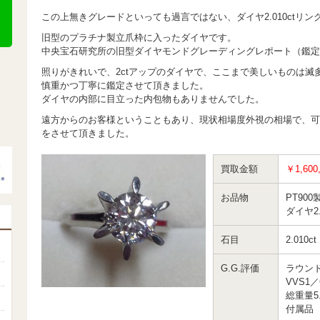
この上無きグレードといっても過言ではない、ダイヤ2.010ctリン
旧型のプラチナ製立爪枠に入ったダイヤです。
中央宝石研究所の旧型ダイヤモンドグレーディングレポート（鑑定
照りがきれいで、2ctアップのダイヤで、ここまで美しいものは滅
慎重かつ丁寧に鑑定させて頂きました。
ダイヤの内部に目立った内包物もありませんでした。
遠方からのお客様ということもあり、現状相場度外視の相場で、可
をさせて頂きました。
買取金額
￥1,600
お品物
PT900
ダイヤ2.
石目
2.010ct
G.G.評価
ラウン
VVS1
総重量5.
付属品