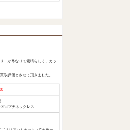
リーが弓なりで素晴らしく、カッ
い買取評価とさせて頂きました。
00
製
.02ctプチネックレス
ドブリリアントカット／Gカラー