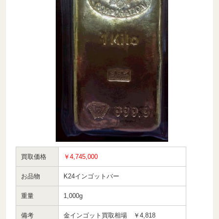
買取価格
￥4,745,000
お品物
K24インゴットバー
重量
1,000g
備考
金インゴット買取相場 ￥4,818