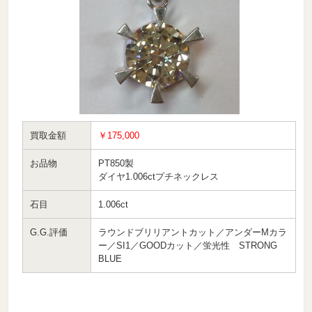
買取金額
￥175,000
お品物
PT850製
ダイヤ1.006ctプチネックレス
石目
1.006ct
G.G.評価
ラウンドブリリアントカット／アンダーMカラ
ー／SI1／GOODカット／蛍光性 STRONG
BLUE