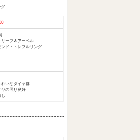
ング
00
製
クリーフ＆アーペル
モンド・トレフルリング
きれいなダイヤ群
イヤの照り良好
無し