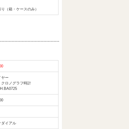
有り（箱・ケースのみ）
00
イヤー
 クロノグラフ時計
H.BA0725
00
クダイアル