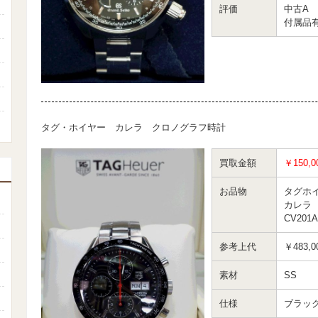
評価
中古A
付属品
タグ・ホイヤー カレラ クロノグラフ時計
買取金額
￥150,0
お品物
タグホ
カレラ
CV201A
参考上代
￥483,0
素材
SS
仕様
ブラッ