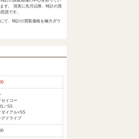
。時計の買取相場の中心を担ってい
ます。 現実に先月以降、時計の買
の思惑です。
にて、時計の買取価格を極力ダウ
00
ー
ドセイコー
01／SS
ダイアル×SS
ングドライブ
00