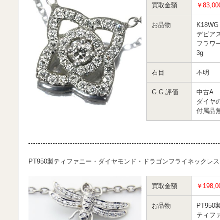
買取金額
￥83,00
お品物
K18WG
デビア
フラワ
3g
石目
不明
G.G.評価
中古A
ダイヤ
付属品
PT950製ティファニー・ダイヤモンド・ドラゴンフライネックレス
買取金額
￥198,0
お品物
PT950
ティフ