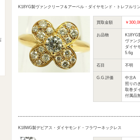
K18YG製ヴァンクリーフ＆アーペル・ダイヤモンド・トレフルリ
買取金額
￥300,0
お品物
K18YG
店
ヴァン
ダイヤ
5.6g
石目
不明
G.G.評価
中古A
照りの
取巻ダ
付属品
K18WG製デビアス・ダイヤモンド・フラワーネックレス