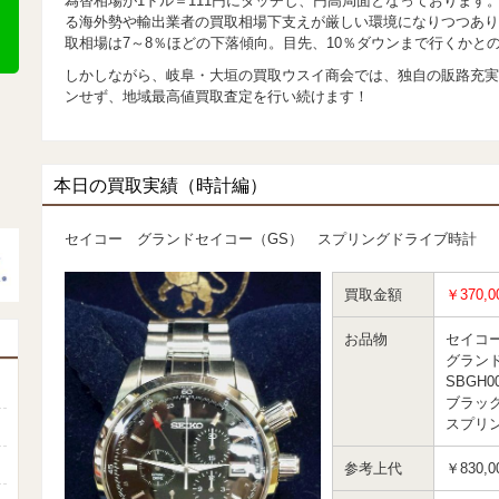
為替相場が1ドル＝111円にタッチし、円高局面となっております
る海外勢や輸出業者の買取相場下支えが厳しい環境になりつつあり
取相場は7～8％ほどの下落傾向。目先、10％ダウンまで行くかと
しかしながら、岐阜・大垣の買取ウスイ商会では、独自の販路充実
ンせず、地域最高値買取査定を行い続けます！
本日の買取実績（時計編）
セイコー グランドセイコー（GS） スプリングドライブ時計
買取金額
￥370,0
お品物
セイコ
グラン
SBGH0
ブラック
スプリ
参考上代
￥830,0