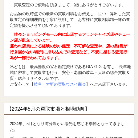
買取査定のご依頼を頂きまして、誠にありがとうございます。
お品物の現時点での最新の買取相場をお伝えし、且つ、算出した買
取査定の詳細理由を丁寧に説明して、お客様に買取相場精一杯の査
定額を提示させて頂いております。
昨今ショッピングモール内に出店するフランチャイズ店やチェー
ン店が乱立しています。
雇われ店員による経験の浅い鑑定・不可解な査定や、店の奥(目が
行き届かない場所)に持ち込んでの査定など、不安に感じる査定行
為が一部行われております。
私どもは、最高難度の宝石鑑定資格であるGIA.G.G.を有し、長年地
域に密着して買取業を行う、安心・老舗の岐阜・大垣の総合買取＆
質・総合リサイクル店です。
ご安心して【
岐阜・大垣の買取ウスイ商会
】へご来店下さいませ。
【2024年5月の買取市場と相場動向】
2024年、5月となり随分温かい陽光を感じる季節となってきまし
た。