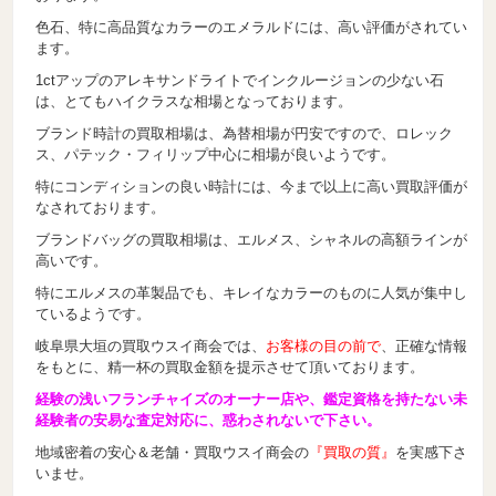
色石、特に高品質なカラーのエメラルドには、高い評価がされてい
ます。
1ctアップのアレキサンドライトでインクルージョンの少ない石
は、とてもハイクラスな相場となっております。
ブランド時計の買取相場は、為替相場が円安ですので、ロレック
ス、パテック・フィリップ中心に相場が良いようです。
特にコンディションの良い時計には、今まで以上に高い買取評価が
なされております。
ブランドバッグの買取相場は、エルメス、シャネルの高額ラインが
高いです。
特にエルメスの革製品でも、キレイなカラーのものに人気が集中し
ているようです。
岐阜県大垣の買取ウスイ商会では、
お客様の目の前で
、正確な情報
をもとに、精一杯の買取金額を提示させて頂いております。
経験の浅いフランチャイズのオーナー店や、鑑定資格を持たない未
経験者の安易な査定対応に、惑わされないで下さい。
地域密着の安心＆老舗・買取ウスイ商会の
『買取の質』
を実感下さ
いませ。