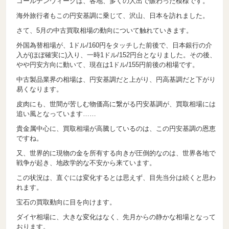
ゴールデンウィークは、各地、多くの人出で賑わった模様です。
海外旅行者もこの円安基調に乗じて、沢山、日本を訪れました。
さて、5月の中古買取相場の動向について触れていきます。
外国為替相場が、1ドル/160円をタッチした前後で、日本銀行の介
入が(ほぼ確実に)入り、一時1ドル/152円台となりました。その後、
やや円安方向に動いて、現在は1ドル/155円前後の相場です。
中古製品業界の相場は、円安基調だと上がり、円高基調だと下がり
易くなります。
皮肉にも、世間が苦しむ物価高に繋がる円安基調が、買取相場には
追い風となっています……
貴金属中心に、買取相場が高騰しているのは、この円安基調の恩恵
ですね。
又、世界的に現物の金を所有する向きが圧倒的なのは、世界各地で
戦争が起き、地政学的な不安から来ています。
この状況は、直ぐには変化するとは思えず、目先当分は続くと思わ
れます。
宝石の買取動向に目を向けます。
ダイヤ相場に、大きな変化はなく、先月からの静かな相場となって
おります。