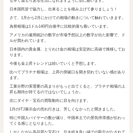
も早く温もりある生活になれますように切に願います。
日本国民皆で協力し、出来ることを積み上げて参りましょう！
さて、1月から2月にかけての相場の動きについて触れていきます。
為替相場は1ドル140円台後半に比較的落ち着いています。
アメリカの雇用統計の数字が市場予想以上の数字が出た影響で、ド
ルが買われています。
日本国内の貴金属、とりわけ金の相場は安定的に高値で推移してお
ります。
今後も金上昇トレンドは続いていくと予想します。
比べてプラチナ相場は、上昇の突破口を開き切れていない感があり
ます。
工業分野の実需要の高まりがもっと出てくると、プラチナ相場の上
昇も期待が持てるのではないでしょうか。
次にダイヤ・宝石の買取動向に目を向けます。
1月のITJ展示会の売れ行きは、芳しくなかったと聞きました。
特に中国人バイヤーの数が減り、中国本土での景気停滞感が伝わっ
てくる感じとなりました。
しかしながら高品質な宝石は、引き続き良い値での取引がなされて