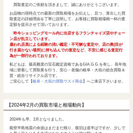
買取査定のご依頼を頂きまして、誠にありがとうございます。
お品物の現時点での最新の買取相場をお伝えし、且つ、算出した買
取査定の詳細理由を丁寧に説明して、お客様に買取相場精一杯の査
定額を提示させて頂いております。
昨今ショッピングモール内に出店するフランチャイズ店やチェー
ン店が乱立しています。
雇われ店員による経験の浅い鑑定・不可解な査定や、店の奥(目が
行き届かない場所)に持ち込んでの査定など、不安に感じる査定行
為が一部行われております。
私どもは、最高難度の宝石鑑定資格であるGIA.G.G.を有し、長年地
域に密着して買取業を行う、安心・老舗の岐阜・大垣の総合買取＆
質・総合リサイクル店です。
ご安心して【
岐阜・大垣の買取ウスイ商会
】へご来店下さいませ。
【2024年2月の買取市場と相場動向】
2024年も早、2月となりました。
能登半島地震の余波はまだまだ残り、復旧は道半ばですが、少しで