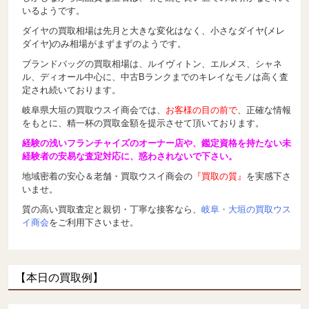
いるようです。
ダイヤの買取相場は先月と大きな変化はなく、小さなダイヤ(メレ
ダイヤ)のみ相場がまずまずのようです。
ブランドバッグの買取相場は、ルイヴィトン、エルメス、シャネ
ル、ディオール中心に、中古Bランクまでのキレイなモノは高く査
定され続いております。
岐阜県大垣の買取ウスイ商会では、
お客様の目の前で
、正確な情報
をもとに、精一杯の買取金額を提示させて頂いております。
経験の浅いフランチャイズのオーナー店や、鑑定資格を持たない未
経験者の安易な査定対応に、惑わされないで下さい。
地域密着の安心＆老舗・買取ウスイ商会の
『買取の質』
を実感下さ
いませ。
質の高い買取査定と親切・丁寧な接客なら、
岐阜・大垣の買取ウス
イ商会
をご利用下さいませ。
【本日の買取例】