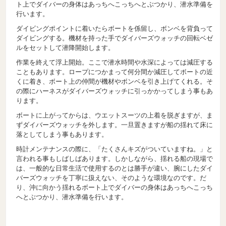
ト上でダイバーの身体はあっちへこっちへとぶつかり、潜水準備を
行います。
ダイビングポイントに着いたらボートを係留し、ボンベを背負って
ダイビングする。機材を持った手でダイバーズウォッチの回転ベゼ
ルをセットして潜降開始します。
作業を終えて浮上開始。ここで潜水時間や水深によっては減圧する
こともあります。ロープにつかまって何分間か減圧してボートの近
くに着き、ボート上の仲間が機材やボンベを引き上げてくれる。そ
の際にハーネスがダイバーズウォッチに引っかかってしまう事もあ
ります。
ボートに上がってからは、ウエットスーツの上着を脱ぎますが、ま
ずダイバーズウォッチを外します。一旦置きますが船の揺れて床に
落としてしまう事もあります。
時計メンテナンスの際に、「たくさんキズがついていますね。」と
言われる事もしばしばあります。しかしながら、揺れる船の現場で
は、一般的な日常生活で使用するのとは勝手が違い、腕にしたダイ
バーズウォッチを丁寧に扱えない、そのような環境なのです。だ
り、沖に向かう揺れるボート上でダイバーの身体はあっちへこっち
へとぶつかり、潜水準備を行います。