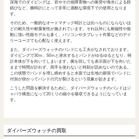
深海でのダイビングは、岩やその他障害物への衝突や海水による鉄
錆びなど、腕時計にとって非常に過酷な環境下での使用となりま
す。
そのため、一般的なオートマチック時計とは比べものにならないほ
どの耐久性や耐腐食性が施されています。それ以外にも耐磁性や振
動に強い性能モデルも多く、パソコンやタブレット作業などのデイ
リーユーズでも心配なく使えます。
また、ダイバーズウォッチのバンドにも工夫がなされております。
ダイビングで30ｍ、50ｍと潜水するとバンドがゆるゆるとなり、時
計本体が下を向いてしまいます。腕を回しても表示面が下を向いた
ままで時間が計れず、両手を使わないと時刻が読めないのである。
この状態でバンドを増し締めすると水面では生地の膨張でバンドに
付加が掛かってバンドの穴が裂けるという現象が起きます。
こうした問題を解決するために、ダイバーズウォッチのバンドはジ
ャバラ構造になって20ミリの縮小を吸収できるようになっていま
す。
ダイバーズウォッチの買取