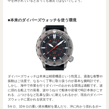
中を押されていると言っても過言ではないでしょう。
■本来のダイバーズウォッチを使う環境
ダイバーズウォッチは本来は精密機器という性質上、過激な衝撃や
振動はご法度で、なるべく丁寧に取り扱うのが基本な腕時計です。
しかし、海中で作業を行うダイバーのおかれる環境は過酷です。波
に揺れる船上での装着、波やうねりで船体や岩場で時計本体がこす
れる、ぶつけるなど乱暴な扱いに耐えられるかが、現在のダイバー
ズウォッチに置かれる状況です。
5キロ、10キロの重い潜水機材を運んだり、沖に向かう揺れるボー