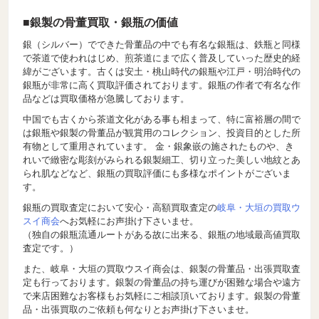
■銀製の骨董買取・銀瓶の価値
銀（シルバー）でできた骨董品の中でも有名な銀瓶は、鉄瓶と同様
で茶道で使われはじめ、煎茶道にまで広く普及していった歴史的経
緯がございます。古くは安土・桃山時代の銀瓶や江戸・明治時代の
銀瓶が非常に高く買取評価されております。銀瓶の作者で有名な作
品などは買取価格が急騰しております。
中国でも古くから茶道文化がある事も相まって、特に富裕層の間で
は銀瓶や銀製の骨董品が観賞用のコレクション、投資目的とした所
有物として重用されています。 金・銀象嵌の施されたものや、き
れいで緻密な彫刻がみられる銀製細工、切り立った美しい地紋とあ
られ肌などなど、銀瓶の買取評価にも多様なポイントがございま
す。
銀瓶の買取査定において安心・高額買取査定の
岐阜・大垣の買取ウ
スイ商会
へお気軽にお声掛け下さいませ。
（独自の銀瓶流通ルートがある故に出来る、銀瓶の地域最高値買取
査定です。）
また、岐阜・大垣の買取ウスイ商会は、銀製の骨董品・出張買取査
定も行っております。銀製の骨董品の持ち運びが困難な場合や遠方
で来店困難なお客様もお気軽にご相談頂いております。銀製の骨董
品・出張買取のご依頼も何なりとお声掛け下さいませ。