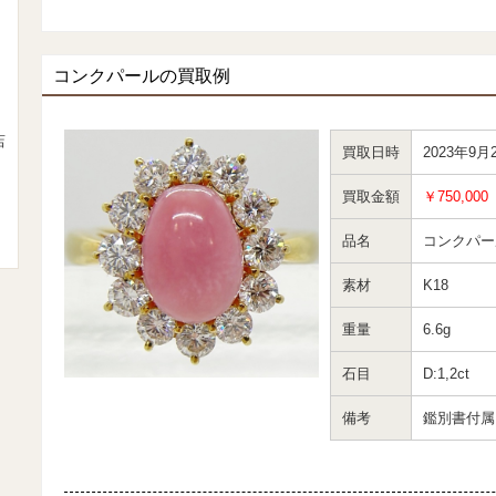
コンクパールの買取例
店
買取日時
2023年9月
買取金額
￥750,000
品名
コンクパ
素材
K18
重量
6.6g
石目
D:1,2ct
備考
鑑別書付属 