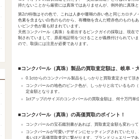
持たないことから厳密には真珠ではありませんが、例外的に真珠と
第2の特徴はその色で、これは人参や珊瑚の赤い色と同じカロチノ
色素を含まない白色のものから、有機物を含んだ橙赤色のものもあ
いピンク色が最も好まれています。
天然コンクパール（真珠）を産出するピンクガイの採取は、現在で
制されていまして、原産地証明をつけることが義務付けられていま
ので、取扱には注意が必要であります。
■コンクパール（真珠）製品の買取査定額は、岐阜・
0.1ctからのコンクパール製品をしっかりと買取査定させて頂
コンクパールの地色のピンク色が、しっかりと出ているもの（
定金額となります。
1ctアップのサイズのコンクパールの買取金額は、何十万円単
■コンクパール（真珠）の高価買取のポイント！
コンクパールの宝石鑑別書があれば、買取査定金額も変わって
コンクパールが可愛いデザインにセッティングされていたり、
多いほど高価買取査定に繋がります。ブランドジュエリーであ