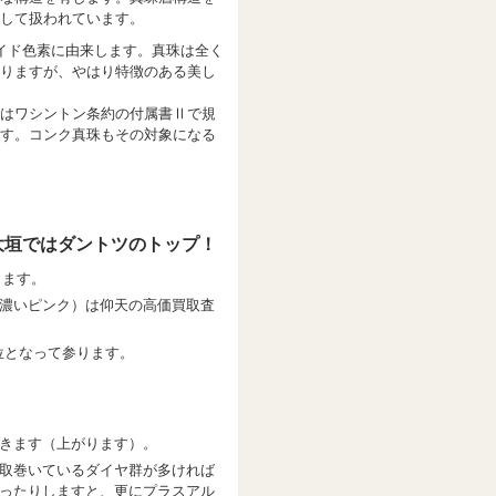
して扱われています。
イド色素に由来します。真珠は全く
りますが、やはり特徴のある美し
はワシントン条約の付属書Ⅱで規
す。コンク真珠もその対象になる
大垣ではダントツのトップ！
きます。
濃いピンク）は仰天の高価買取査
位となって参ります。
きます（上がります）。
取巻いているダイヤ群が多ければ
ったりしますと、更にプラスアル