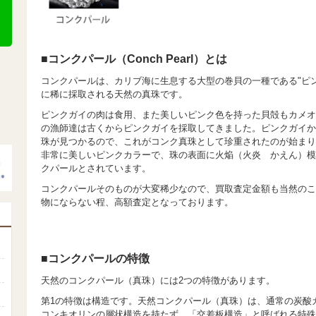
■コンクパール（Conch Pearl）とは
コンクパールは、カリブ海に生息する大型の巻貝の一種である"ピンクガイ 
に稀に採取される天然の真珠です。
ピンクガイの肉は食用、また美しいピンク色を持った貝殻もカメオ
の漁師達は古くからピンクガイを採取してきました。ピンクガイか
珠が見つかるので、これがコンク真珠として珍重されたのが始まり
非常に美しいピンクカラーで、珠の表面に火焔（火炎 かえん）模
クパールとされています。
コンクパールそのものが大変稀少なので、買取査定金額も当然のこ
物にならない程、高額査定となっております。
■コンクパールの特徴
天然のコンクパール（真珠）には2つの特徴があります。
第1の特徴は構造です。天然コンクパール（真珠）は、通常の炭酸
コンキオリンの層状構造を持たず、「交差板構造」と呼ばれる特殊