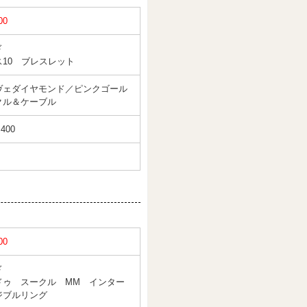
00
ド
ス10 ブレスレット
ヴェダイヤモンド／ピンクゴール
クル＆ケーブル
,400
00
ド
ドゥ スークル MM インター
ジブルリング