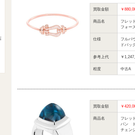
買取金額
￥880,0
商品名
フレッ
フォー
店
仕様
フルパ
ドバッ
参考上代
￥1,247
程度
中古A
買取金額
￥420,0
商品名
フレッ
パン 
チェン