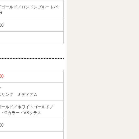
ドゴールド／ロンドンブルートパ
t
00
00
ド
スリング ミディアム
ゴールド／ホワイトゴールド／
5ct・Gカラー・VSクラス
00