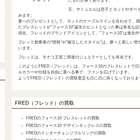
たものが多くあります。
又、サミュエルは息子とヨットやボー
みます。
妻へのプレゼントとして、ヨットのケーブルラインを合わせて、両
たブレスレットが"フォース10"誕生のヒントとなった事は有名な
現在、フレッドのブランドアイコンとして、"フォース10"は進化
フレッド創業者の"情熱"や"確立したスタイル"は、脈々と新しい
います。
フレッドは、モナコ王室ご用達のジュエラーとしても有名です。
このようにFRED（フレッド）は、フォース10のブレスレットで
ルカラーや仕様を自由に選べる事で、ファンを広げています。
よってFRED（フレッド）の買取査定も日に日に高くなっておりま
FRED（フレッド）の買取
FREDのフォース10 ブレスレットの買取
FREDのフォース10 デザインネックレスの買取
FREDのインターチェンジブルリングの買取