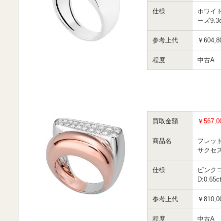
仕様
ホワイ
ーズ9.3c
参考上代
￥604,8
程度
中古A
買取金額
￥567,0
商品名
フレッ
サクセ
仕様
ピンク
D:0.6
参考上代
￥810,0
程度
中古A