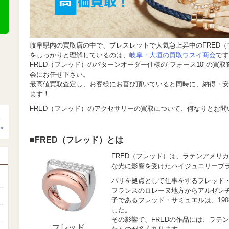
岐阜県内の買取店の中で、ブレスレットで人気急上昇中のFRED
をしっかりと理解しているのは、
岐阜・大垣の買取ウスイ商会
です
FRED（フレッド）のパターンオーダー仕様の"フォース10"の買
会にお任せ下さい。
最高値買取査定し、お客様にお喜び頂いていると同時に、納得・安
ます！
FRED（フレッド）のアクセサリーの買取について、何なりとお
■FRED（フレッド）とは
FRED（フレッド）は、ラテンアメリ
な光に影響を受けたハイジュエリーブ
パリを拠点として仕事をするフレッド
フランスのロレーヌ地方からアルゼン
子であるフレッド・サミュエルは、19
した。
その影響で、FREDの作品には、ラテ